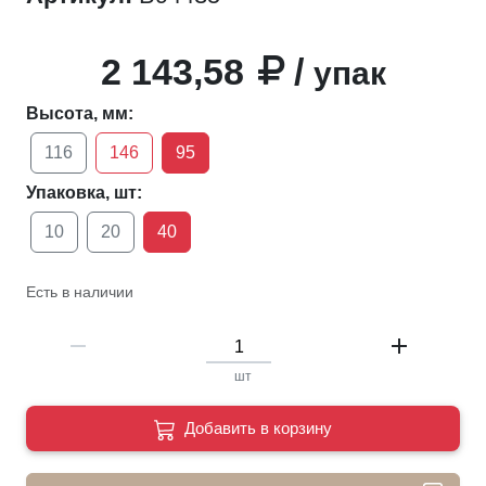
2 143,58
/
упак
Высота, мм:
116
146
95
Упаковка, шт:
10
20
40
Есть в наличии
remove
add
шт
Добавить в корзину