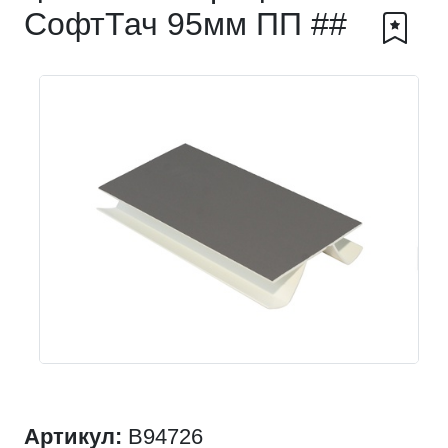
СофтТач 95мм ПП ##
Артикул:
B94726