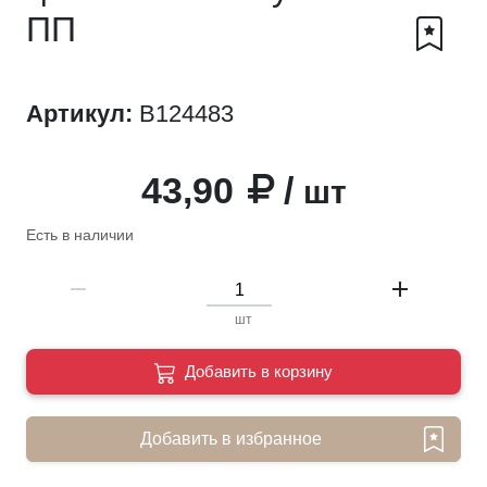
ПП
Артикул:
B124483
43,90
/
шт
Есть в наличии
remove
add
шт
Добавить в корзину
Добавить в избранное