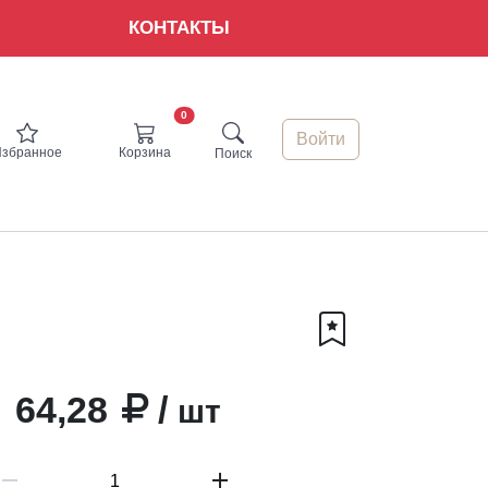
КОНТАКТЫ
0
Войти
Избранное
Корзина
Поиск
64,28
/
шт
remove
add