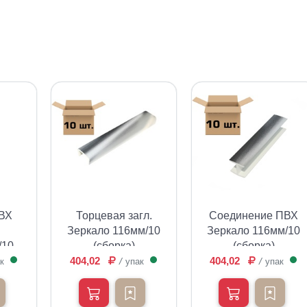
ПВХ
Торцевая загл.
Соединение ПВХ
Зеркало 116мм/10
Зеркало 116мм/10
/10
(сборка)
(сборка)
404,02
404,02
к
упак
упак