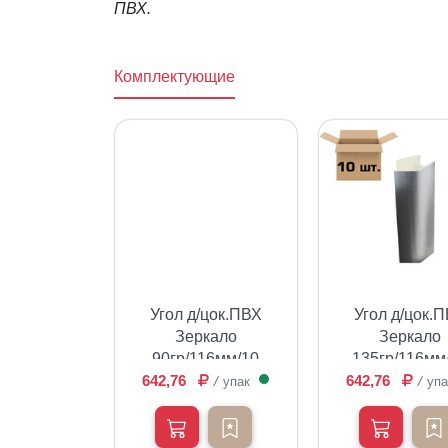
ПВХ.
Комплектующие
Угол д/цок.ПВХ
Угол д/цок.
Зеркало
Зеркало
90гр/116мм/10
135гр/116мм
642,76
(сборка)
642,76
(сборка)
упак
упа