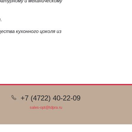
ратурному и механическому
.
ества кухонного цоколя из
+7 (4722) 40-22-09
sales-opt@tdpra.ru